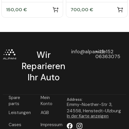
Mercedes Benz CLS
W218 A2184603100
150,00
€
700,00
€
info@alpani.de
+49 152
Wir
06363075
Reparieren
Ihr Auto
Spare
Mein
Address:
parts
Konto
Emmy-Noether-Str 3,
24558, Henstedt-Ulzburg
Leistungen
AGB
In der Karte anzeigen
Cases
Impressum