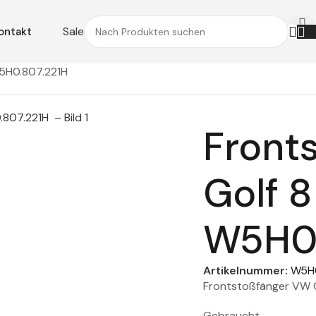
Sale
ontakt
W5H0.807.221H
Front
Golf 8
W5H0.
Artikelnummer:
W5H0
Frontstoßfänger VW 
Gebraucht.