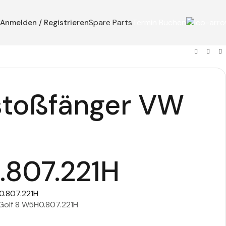
Termin Buchen
Spare Parts
Anmelden / Registrieren
stoßfänger VW
807.221H
.807.221H
Golf 8 W5H0.807.221H