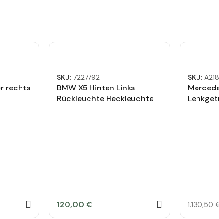
SKU:
7227792
SKU:
A21
r rechts
BMW X5 Hinten Links
Mercede
Rückleuchte Heckleuchte
Lenkget
7227792
120,00
€
1.130,50