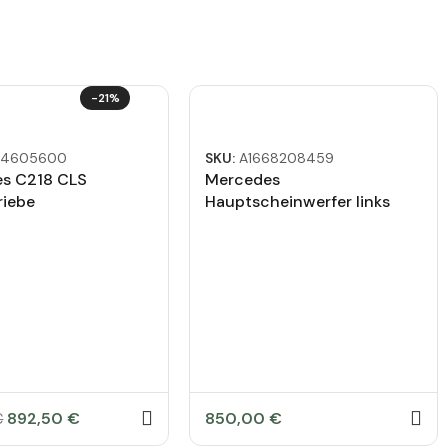
-21%
84605600
SKU:
A1668208459
s C218 CLS
Mercedes
riebe
Hauptscheinwerfer links
A1668208459 defekt
892,50
€
850,00
€
€