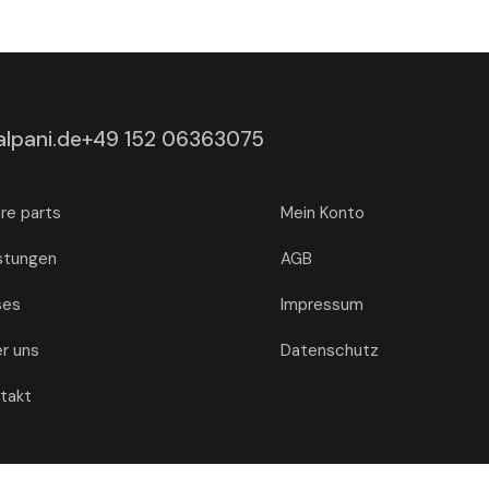
lpani.de
+49 152 06363075
re parts
Mein Konto
stungen
AGB
ses
Impressum
r uns
Datenschutz
takt