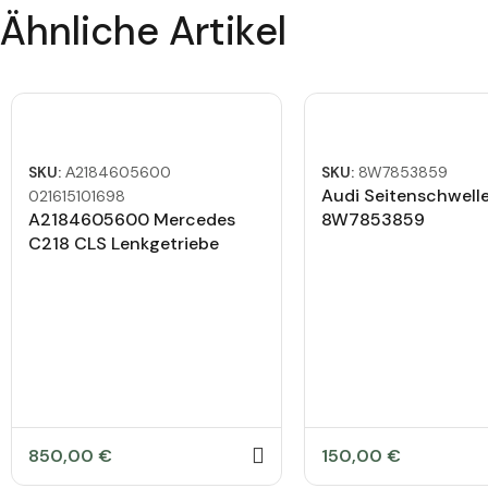
Ähnliche Artikel
SKU:
А2184605600
SKU:
8W7853859
Audi Seitenschwelle
021615101698
A2184605600 Mercedes
8W7853859
C218 CLS Lenkgetriebe
Lenkung Zerlegt
850,00
€
150,00
€