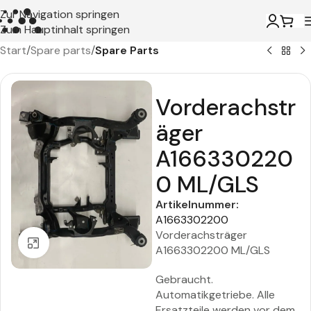
Zur Navigation springen
Zum Hauptinhalt springen
Start
Spare parts
Spare Parts
Vorderachstr
äger
A166330220
0 ML/GLS
Artikelnummer:
A1663302200
Vorderachsträger
Zum Vergrößern klicken
A1663302200 ML/GLS
Gebraucht.
Automatikgetriebe. Alle
Ersatzteile werden vor dem