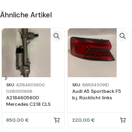
Ähnliche Artikel
SKU:
А2184605600
SKU:
8W6945091D
Audi A5 Sportback F5
021615101698
A2184605600
b.j. Rücklicht links
Mercedes C218 CLS
8W6945091D
Lenkgetriebe Lenkung
Zerlegt
850,00
€
220,00
€